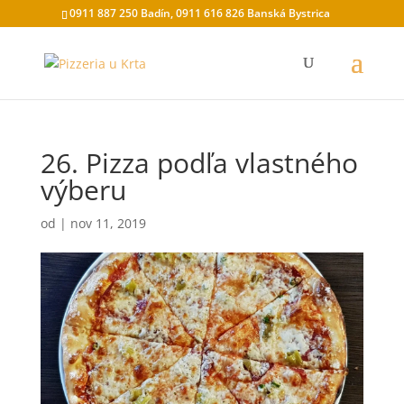
0911 887 250 Badín, 0911 616 826 Banská Bystrica
26. Pizza podľa vlastného
výberu
od
|
nov 11, 2019