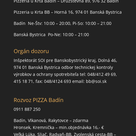
Pizzeria u Krta Badín – Družstevná 89, 976 32 Badín
Pizzeria u Krta BB – Horná 16, 974 01 Banská Bystrica
Badín Ne-Štv: 10:00 – 20:00, Pi-So: 10:00 – 21:00
Banská Bystrica Po-Ne: 10:00 – 21:00
Orgán dozoru
Inšpektorát SOI pre Banskobystrický kraj, Dolná 46,
974 01 Banská Bystrica odbor technickej kontroly
výrobkov a ochrany spotrebiteľa tel: 048/412 49 69,
415 18 71, fax: 048/4124 693 email: bb@soi.sk
Rozvoz PIZZA Badín
0911 887 250
Badín, Vlkanová, Rakytovce – zdarma
Hronsek, Kremnička – min.objednávka 16,- €
Veľká Lúka, Sliač, Radvaň-BB, Zvolenská cesta-BB –