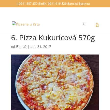
0911 887 250 Badín, 0911 616 826 Banská Bystrica
6. Pizza Kukuricová 570g
od
Bohuš
|
dec 31, 2017